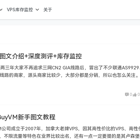
VPS库存监控
关于
ck图文介绍+深度测评+库存监控
两三年大家不再追求三网CN2 GIA线路后，冒出了不少联通AS9929
N2线路的商家，源头商家比较少，大部分都是分销，所以也怎么关注
0
0
年BuyVM新手图文教程
VM公司成立于2007年，加拿大老牌VPS，因其高性价比的VPS、高性
、不限流量等特色在业界比较出名，还有一点一定要提的是其卢森堡