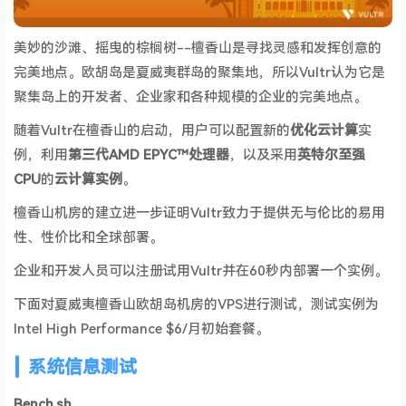
美妙的沙滩、摇曳的棕榈树--檀香山是寻找灵感和发挥创意的
完美地点。欧胡岛是夏威夷群岛的聚集地，所以Vultr认为它是
聚集岛上的开发者、企业家和各种规模的企业的完美地点。
随着Vultr在檀香山的启动，用户可以配置新的
优化云计算
实
例，利用
第三代AMD EPYC™处理器
，以及采用
英特尔至强
CPU
的
云计算实例
。
檀香山机房的建立进一步证明Vultr致力于提供无与伦比的易用
性、性价比和全球部署。
企业和开发人员可以注册试用Vultr并在60秒内部署一个实例。
下面对夏威夷檀香山欧胡岛机房的VPS进行测试，测试实例为
Intel High Performance $6/月初始套餐。
系统信息测试
Bench.sh